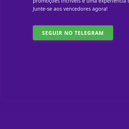
promoções incríveis e uma experiência d
Junte-se aos vencedores agora!
SEGUIR NO TELEGRAM