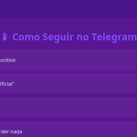
📱 Como Seguir no Telegram
ositivo
ficial"
erder nada