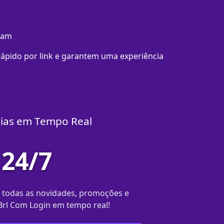
ram
rápido por link e garantem uma experiência
cias em Tempo Real
24/7
e todas as novidades, promoções e
Brl Com Login em tempo real!