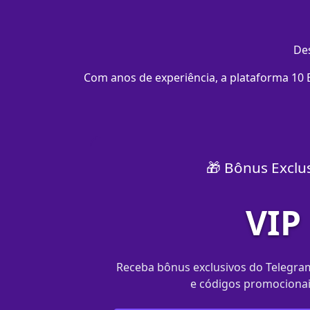
Des
Com anos de experiência, a plataforma 10 
🎁 Bônus Exclu
VIP
Receba bônus exclusivos do Telegra
e códigos promocionai