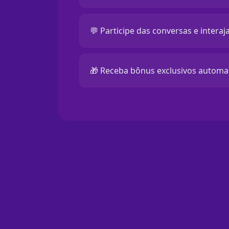
💬 Participe das conversas e interaj
🎁 Receba bônus exclusivos autom