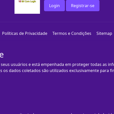
Login
Registrar-se
Políticas de Privacidade
Termos e Condições
Sitemap
de
de seus usuários e está empenhada em proteger todas as in
 os dados coletados são utilizados exclusivamente para fi