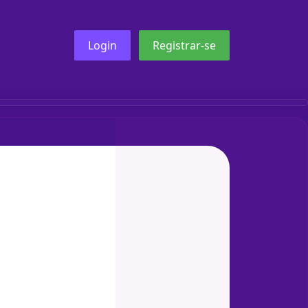
Login
Registrar-se