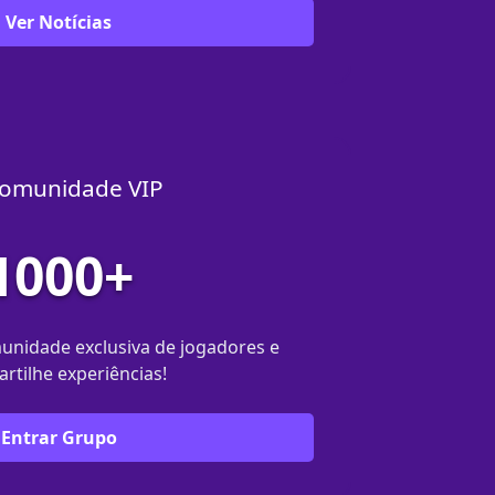
Ver Notícias
Comunidade VIP
1000+
unidade exclusiva de jogadores e
rtilhe experiências!
Entrar Grupo