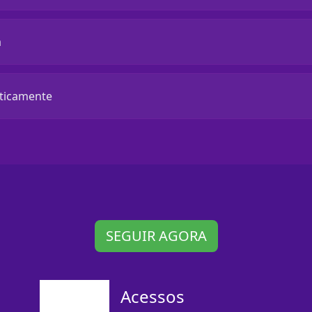
a
aticamente
SEGUIR AGORA
Acessos