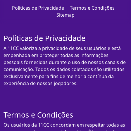
Políticas de Privacidade
Termos e Condições
Sitemap
Políticas de Privacidade
A 11CC valoriza a privacidade de seus usuários e está
empenhada em proteger todas as informações
pessoais fornecidas durante o uso de nossos canais de
comunicação. Todos os dados coletados são utilizados
exclusivamente para fins de melhoria contínua da
experiência de nossos jogadores.
Termos e Condições
Os usuários da 11CC concordam em respeitar todas as