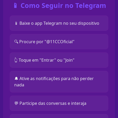
📱 Como Seguir no Telegram
📱 Baixe o app Telegram no seu dispositivo
🔍 Procure por "@11CCOficial"
👆 Toque em "Entrar" ou "Join"
🔔 Ative as notificações para não perder
nada
💬 Participe das conversas e interaja