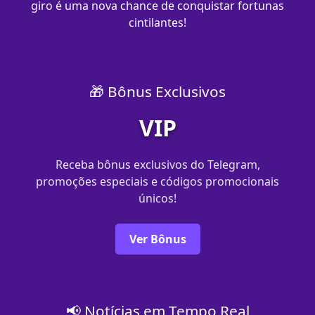
giro é uma nova chance de conquistar fortunas
cintilantes!
🎁 Bônus Exclusivos
VIP
Receba bônus exclusivos do Telegram,
promoções especiais e códigos promocionais
únicos!
Ver Bônus
📢 Notícias em Tempo Real