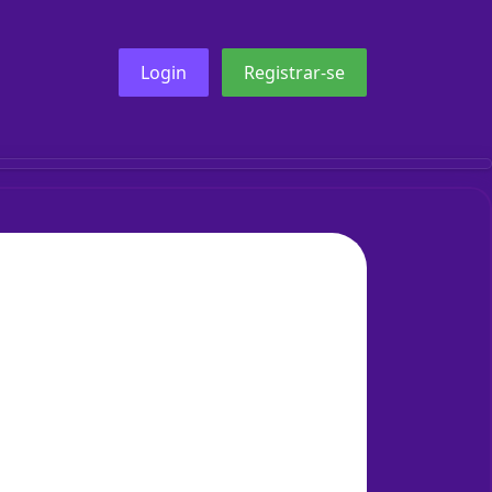
Login
Registrar-se