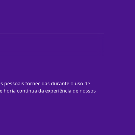
s pessoais fornecidas durante o uso de
elhoria contínua da experiência de nossos