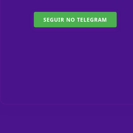
SEGUIR NO TELEGRAM