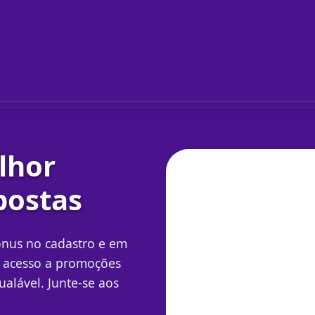
lhor
postas
ônus no cadastro e em
m acesso a promoções
ualável. Junte-se aos