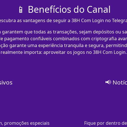
📱 Benefícios do Canal
scubra as vantagens de seguir a 38H Com Login no Teleg
garantem que todas as transações, sejam depósitos ou sa
 de pagamento confiáveis combinados com criptografia ava
ação garante uma experiência tranquila e segura, permitin
realmente importa: aproveitar os jogos no 38H Com Login.
sivos
📢 Notí
m, promoções especiais
Fique por dentro d