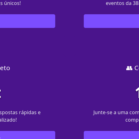
s únicos!
eventos da 38
reto
👥 
t
espostas rápidas e
Junte-se a uma com
lizado!
compa
e