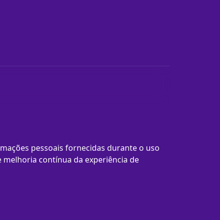
rmações pessoais fornecidas durante o uso
e melhoria contínua da experiência de