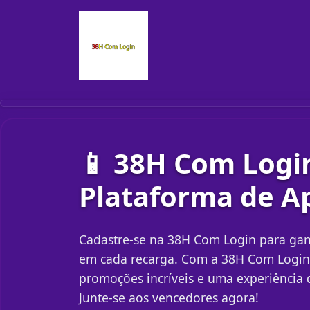
📱 38H Com Logi
Plataforma de A
Cadastre-se na 38H Com Login para gan
em cada recarga. Com a 38H Com Login,
promoções incríveis e uma experiência d
Junte-se aos vencedores agora!