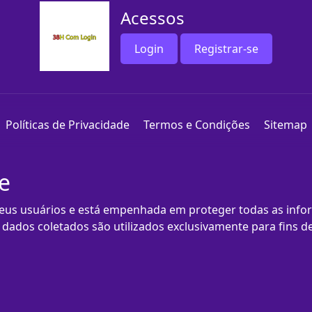
Acessos
Login
Registrar-se
Políticas de Privacidade
Termos e Condições
Sitemap
de
 seus usuários e está empenhada em proteger todas as info
dados coletados são utilizados exclusivamente para fins d