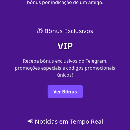
bônus por indicação de um amigo.
🎁 Bônus Exclusivos
VIP
Receba bônus exclusivos do Telegram,
promoções especiais e códigos promocionais
únicos!
Ver Bônus
📢 Notícias em Tempo Real