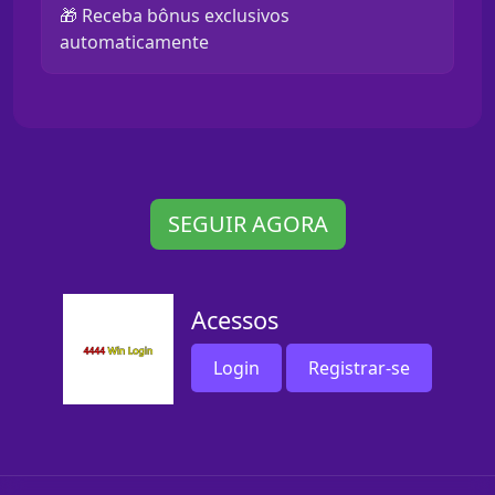
🎁 Receba bônus exclusivos
automaticamente
SEGUIR AGORA
Acessos
Login
Registrar-se