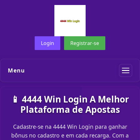
Login
Registrar-se
Menu
📱 4444 Win Login A Melhor
Plataforma de Apostas
Cadastre-se na 4444 Win Login para ganhar
bônus no cadastro e em cada recarga. Com a