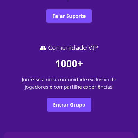
Falar Suporte
👥 Comunidade VIP
1000+
Junte-se a uma comunidade exclusiva de
jogadores e compartilhe experiências!
Entrar Grupo