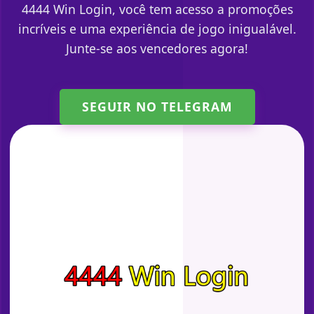
4444 Win Login, você tem acesso a promoções
incríveis e uma experiência de jogo inigualável.
Junte-se aos vencedores agora!
SEGUIR NO TELEGRAM