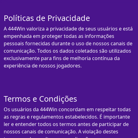
Políticas de Privacidade
A 444Win valoriza a privacidade de seus usuários e está
empenhada em proteger todas as informações
pessoais fornecidas durante o uso de nossos canais de
comunicação. Todos os dados coletados são utilizados
exclusivamente para fins de melhoria contínua da
experiência de nossos jogadores.
Termos e Condições
Os usuários da 444Win concordam em respeitar todas
as regras e regulamentos estabelecidos. É importante
ler e entender todos os termos antes de participar de
nossos canais de comunicação. A violação destes