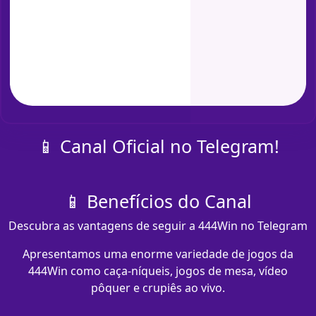
📱 Canal Oficial no Telegram!
📱 Benefícios do Canal
Descubra as vantagens de seguir a 444Win no Telegram
Apresentamos uma enorme variedade de jogos da
444Win como caça-níqueis, jogos de mesa, vídeo
pôquer e crupiês ao vivo.