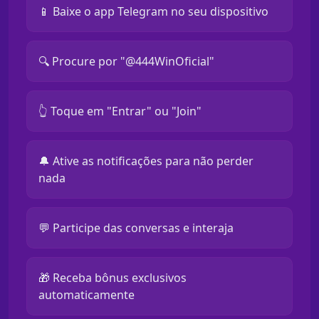
📱 Baixe o app Telegram no seu dispositivo
🔍 Procure por "@444WinOficial"
👆 Toque em "Entrar" ou "Join"
🔔 Ative as notificações para não perder
nada
💬 Participe das conversas e interaja
🎁 Receba bônus exclusivos
automaticamente