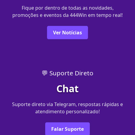
Fique por dentro de todas as novidades,
promoções e eventos da 444Win em tempo real!
Ver Notícias
💬 Suporte Direto
Chat
Suporte direto via Telegram, respostas rápidas e
atendimento personalizado!
Falar Suporte