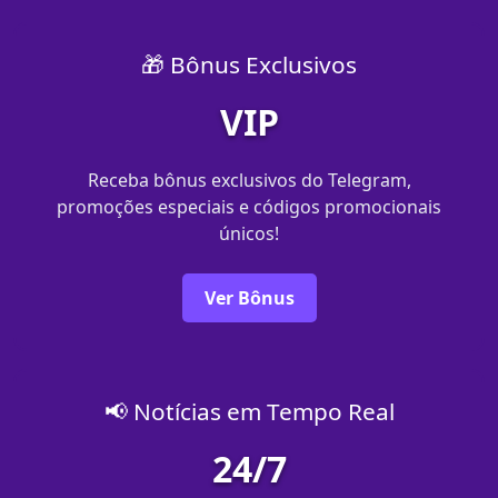
🎁 Bônus Exclusivos
VIP
Receba bônus exclusivos do Telegram,
promoções especiais e códigos promocionais
únicos!
Ver Bônus
📢 Notícias em Tempo Real
24/7