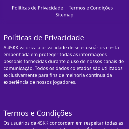
Políticas de Privacidade
Termos e Condições
Sitemap
Políticas de Privacidade
A 45KK valoriza a privacidade de seus usuários e está
empenhada em proteger todas as informações
pessoais fornecidas durante o uso de nossos canais de
comunicação. Todos os dados coletados são utilizados
exclusivamente para fins de melhoria contínua da
experiência de nossos jogadores.
Termos e Condições
Os usuários da 45KK concordam em respeitar todas as