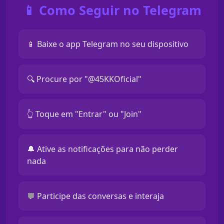
📱 Como Seguir no Telegram
📱 Baixe o app Telegram no seu dispositivo
🔍 Procure por "@45KKOficial"
👆 Toque em "Entrar" ou "Join"
🔔 Ative as notificações para não perder
nada
💬 Participe das conversas e interaja