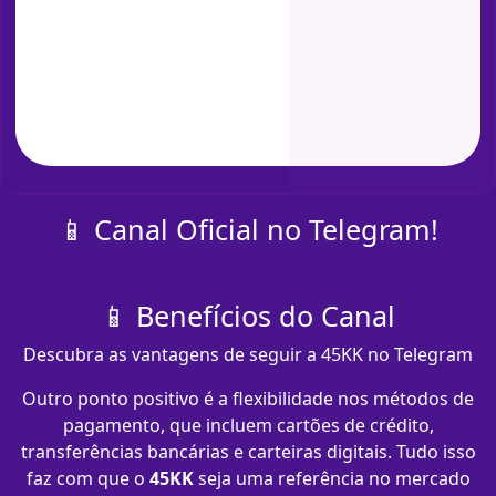
📱 Canal Oficial no Telegram!
📱 Benefícios do Canal
Descubra as vantagens de seguir a 45KK no Telegram
Outro ponto positivo é a flexibilidade nos métodos de
pagamento, que incluem cartões de crédito,
transferências bancárias e carteiras digitais. Tudo isso
faz com que o
45KK
seja uma referência no mercado