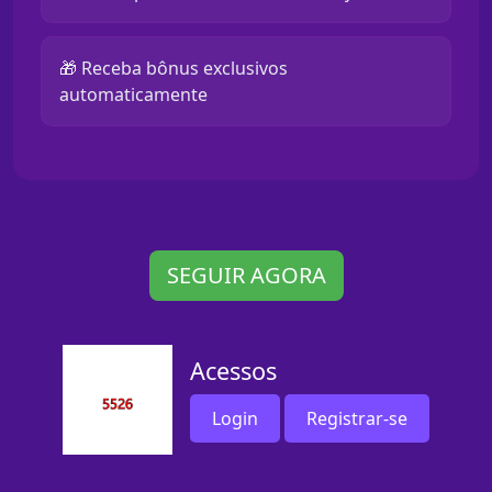
🎁 Receba bônus exclusivos
automaticamente
SEGUIR AGORA
Acessos
Login
Registrar-se