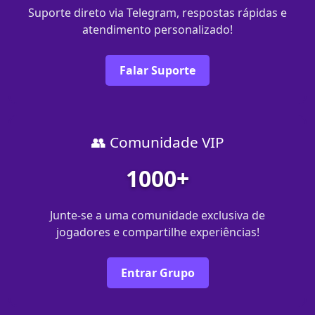
Suporte direto via Telegram, respostas rápidas e
atendimento personalizado!
Falar Suporte
👥 Comunidade VIP
1000+
Junte-se a uma comunidade exclusiva de
jogadores e compartilhe experiências!
Entrar Grupo