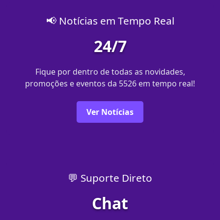
📢 Notícias em Tempo Real
24/7
Fique por dentro de todas as novidades,
promoções e eventos da 5526 em tempo real!
Ver Notícias
💬 Suporte Direto
Chat