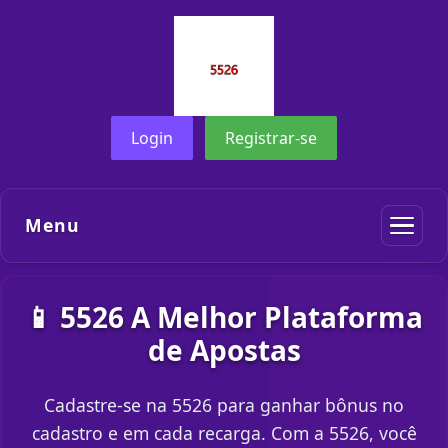
Login
Registrar-se
Menu
📱 5526 A Melhor Plataforma
de Apostas
Cadastre-se na 5526 para ganhar bônus no
cadastro e em cada recarga. Com a 5526, você