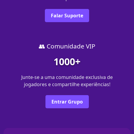
Falar Suporte
👥 Comunidade VIP
1000+
Junte-se a uma comunidade exclusiva de
jogadores e compartilhe experiências!
Entrar Grupo