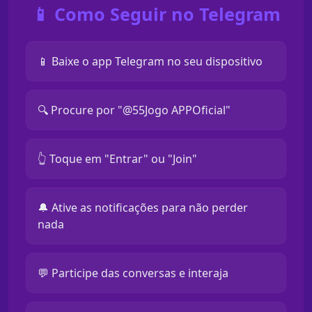
📱 Como Seguir no Telegram
📱 Baixe o app Telegram no seu dispositivo
🔍 Procure por "@55Jogo APPOficial"
👆 Toque em "Entrar" ou "Join"
🔔 Ative as notificações para não perder
nada
💬 Participe das conversas e interaja