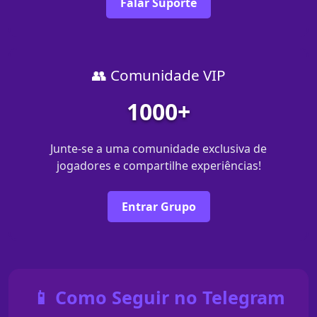
Falar Suporte
👥 Comunidade VIP
1000+
Junte-se a uma comunidade exclusiva de
jogadores e compartilhe experiências!
Entrar Grupo
📱 Como Seguir no Telegram