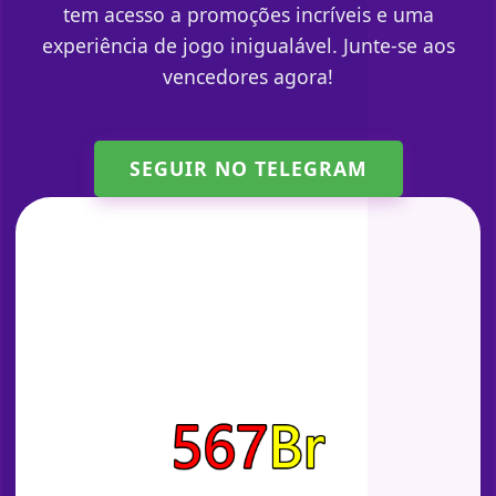
tem acesso a promoções incríveis e uma
experiência de jogo inigualável. Junte-se aos
vencedores agora!
SEGUIR NO TELEGRAM