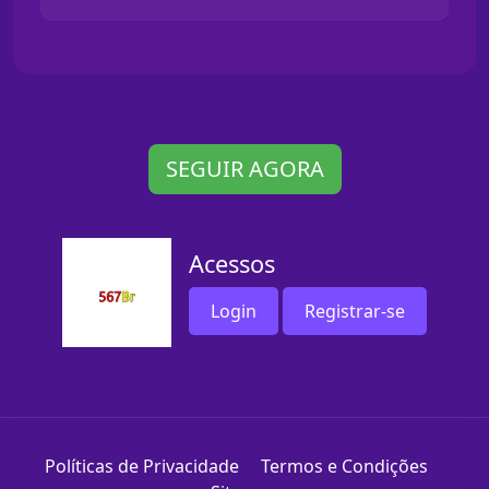
SEGUIR AGORA
Acessos
Login
Registrar-se
Políticas de Privacidade
Termos e Condições