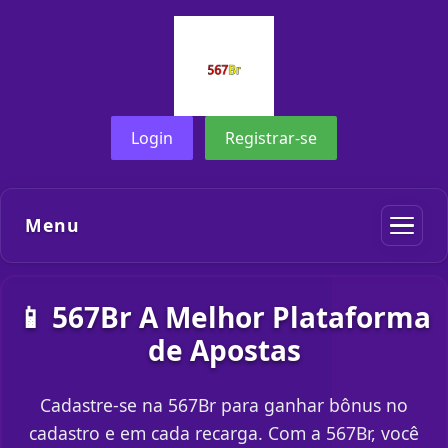
Login
Registrar-se
Menu
📱 567Br A Melhor Plataforma
de Apostas
Cadastre-se na 567Br para ganhar bônus no
cadastro e em cada recarga. Com a 567Br, você