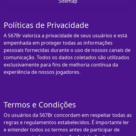
Sitemap
Políticas de Privacidade
A 567Br valoriza a privacidade de seus usuários e está
empenhada em proteger todas as informações
pessoais fornecidas durante o uso de nossos canais de
comunicação. Todos os dados coletados são utilizados
exclusivamente para fins de melhoria contínua da
experiência de nossos jogadores.
Termos e Condições
Os usuários da 567Br concordam em respeitar todas as
regras e regulamentos estabelecidos. É importante ler
e entender todos os termos antes de participar de