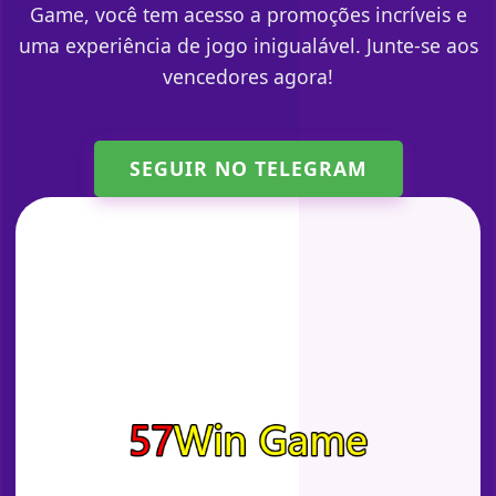
Game, você tem acesso a promoções incríveis e
uma experiência de jogo inigualável. Junte-se aos
vencedores agora!
SEGUIR NO TELEGRAM