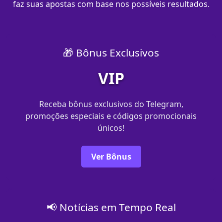
faz suas apostas com base nos possíveis resultados.
🎁 Bônus Exclusivos
VIP
Receba bônus exclusivos do Telegram,
promoções especiais e códigos promocionais
únicos!
Ver Bônus
📢 Notícias em Tempo Real