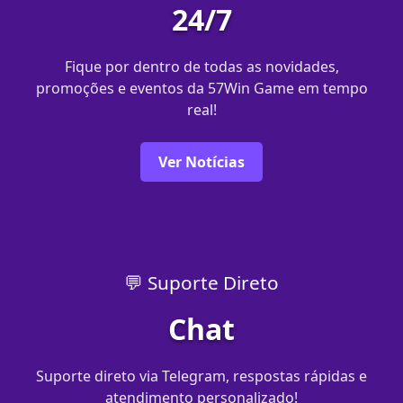
24/7
Fique por dentro de todas as novidades,
promoções e eventos da 57Win Game em tempo
real!
Ver Notícias
💬 Suporte Direto
Chat
Suporte direto via Telegram, respostas rápidas e
atendimento personalizado!