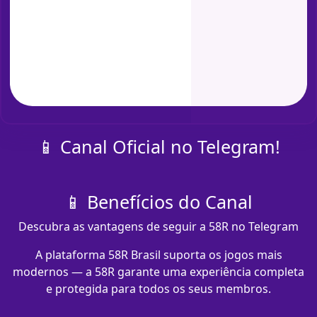
📱 Canal Oficial no Telegram!
📱 Benefícios do Canal
Descubra as vantagens de seguir a 58R no Telegram
A plataforma 58R Brasil suporta os jogos mais
modernos — a 58R garante uma experiência completa
e protegida para todos os seus membros.