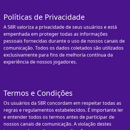
Políticas de Privacidade
A 58R valoriza a privacidade de seus usuários e está
empenhada em proteger todas as informações
pessoais fornecidas durante o uso de nossos canais de
comunicação. Todos os dados coletados são utilizados
exclusivamente para fins de melhoria contínua da
experiência de nossos jogadores.
Termos e Condições
Os usuários da 58R concordam em respeitar todas as
regras e regulamentos estabelecidos. É importante ler
e entender todos os termos antes de participar de
nossos canais de comunicação. A violação destes