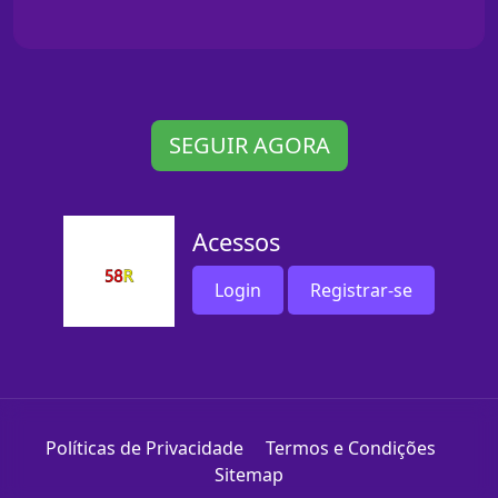
SEGUIR AGORA
Acessos
Login
Registrar-se
Políticas de Privacidade
Termos e Condições
Sitemap