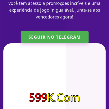
você tem acesso a promoções incríveis e uma
experiência de jogo inigualável. Junte-se aos
vencedores agora!
SEGUIR NO TELEGRAM