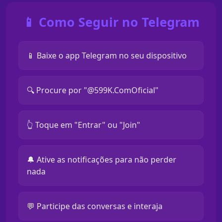
📱 Como Seguir no Telegram
📱 Baixe o app Telegram no seu dispositivo
🔍 Procure por "@599K.ComOficial"
👆 Toque em "Entrar" ou "Join"
🔔 Ative as notificações para não perder
nada
💬 Participe das conversas e interaja