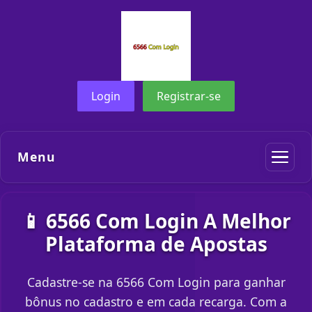
Login
Registrar-se
Menu
📱 6566 Com Login A Melhor
Plataforma de Apostas
Cadastre-se na 6566 Com Login para ganhar
bônus no cadastro e em cada recarga. Com a