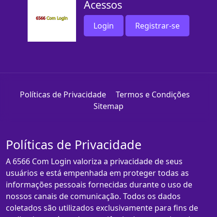
Acessos
Login
Registrar-se
Políticas de Privacidade
Termos e Condições
Sitemap
Políticas de Privacidade
A 6566 Com Login valoriza a privacidade de seus
usuários e está empenhada em proteger todas as
informações pessoais fornecidas durante o uso de
nossos canais de comunicação. Todos os dados
coletados são utilizados exclusivamente para fins de