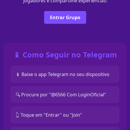
jogadores e compartilhe experiências!
Entrar Grupo
📱 Como Seguir no Telegram
📱 Baixe o app Telegram no seu dispositivo
🔍 Procure por "@6566 Com LoginOficial"
👆 Toque em "Entrar" ou "Join"