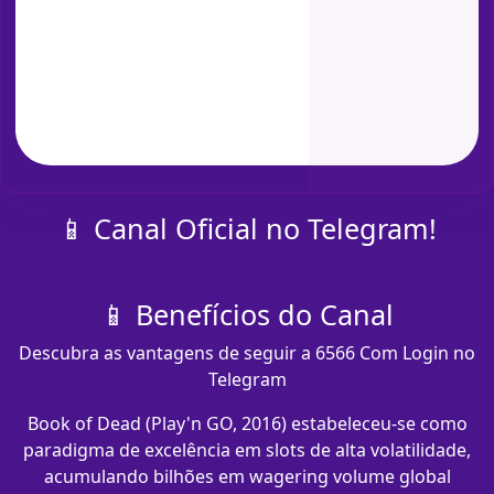
📱 Canal Oficial no Telegram!
📱 Benefícios do Canal
Descubra as vantagens de seguir a 6566 Com Login no
Telegram
Book of Dead (Play'n GO, 2016) estabeleceu-se como
paradigma de excelência em slots de alta volatilidade,
acumulando bilhões em wagering volume global