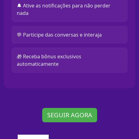
🔔 Ative as notificações para não perder
nada
💬 Participe das conversas e interaja
🎁 Receba bônus exclusivos
automaticamente
SEGUIR AGORA