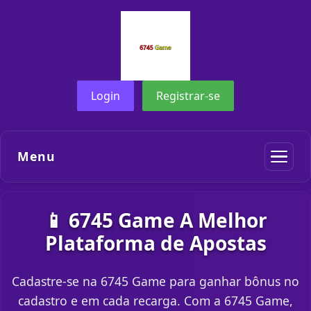
Login
Registrar-se
Menu
📱 6745 Game A Melhor
Plataforma de Apostas
Cadastre-se na 6745 Game para ganhar bônus no
cadastro e em cada recarga. Com a 6745 Game,