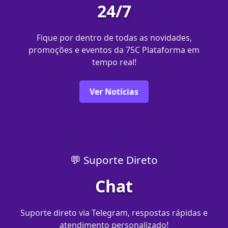
24/7
Fique por dentro de todas as novidades,
promoções e eventos da 75C Plataforma em
tempo real!
Ver Notícias
💬 Suporte Direto
Chat
Suporte direto via Telegram, respostas rápidas e
atendimento personalizado!