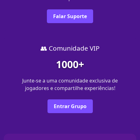
Falar Suporte
👥 Comunidade VIP
1000+
Junte-se a uma comunidade exclusiva de
jogadores e compartilhe experiências!
Entrar Grupo