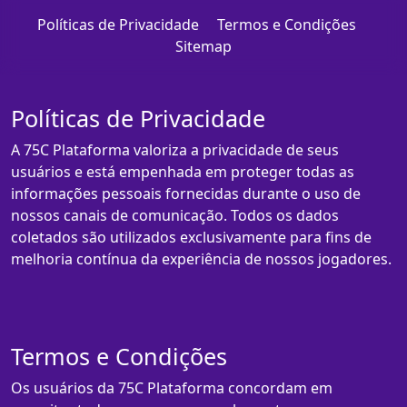
Políticas de Privacidade
Termos e Condições
Sitemap
Políticas de Privacidade
A 75C Plataforma valoriza a privacidade de seus
usuários e está empenhada em proteger todas as
informações pessoais fornecidas durante o uso de
nossos canais de comunicação. Todos os dados
coletados são utilizados exclusivamente para fins de
melhoria contínua da experiência de nossos jogadores.
Termos e Condições
Os usuários da 75C Plataforma concordam em