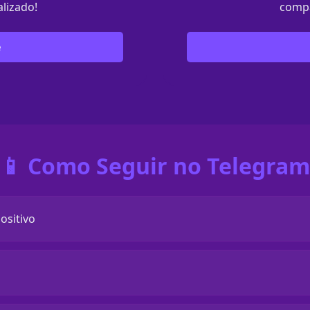
lizado!
compa
e
📱 Como Seguir no Telegram
ositivo