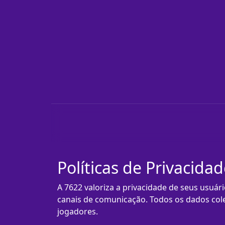
Políticas de Privacida
A 7622 valoriza a privacidade de seus usuá
canais de comunicação. Todos os dados cole
jogadores.