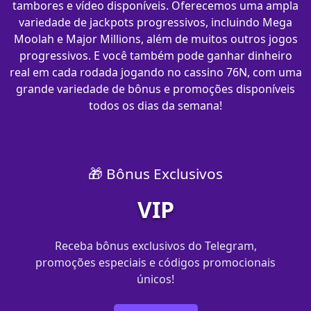
tambores e vídeo disponíveis. Oferecemos uma ampla
variedade de jackpots progressivos, incluindo Mega
Moolah e Major Millions, além de muitos outros jogos
progressivos. E você também pode ganhar dinheiro
real em cada rodada jogando no cassino 76N, com uma
grande variedade de bônus e promoções disponíveis
todos os dias da semana!
🎁 Bônus Exclusivos
VIP
Receba bônus exclusivos do Telegram,
promoções especiais e códigos promocionais
únicos!