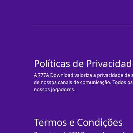
Políticas de Privacida
A 777A Download valoriza a privacidade de
de nossos canais de comunicação. Todos os 
nossos jogadores.
Termos e Condições