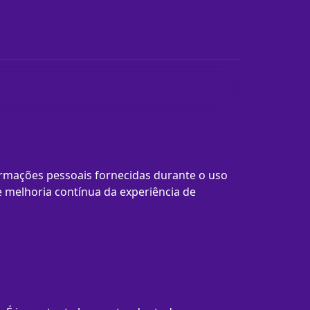
ormações pessoais fornecidas durante o uso
e melhoria contínua da experiência de