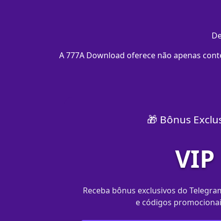
De
A 777A Download oferece não apenas cont
🎁 Bônus Exclu
VIP
Receba bônus exclusivos do Telegra
e códigos promocionai