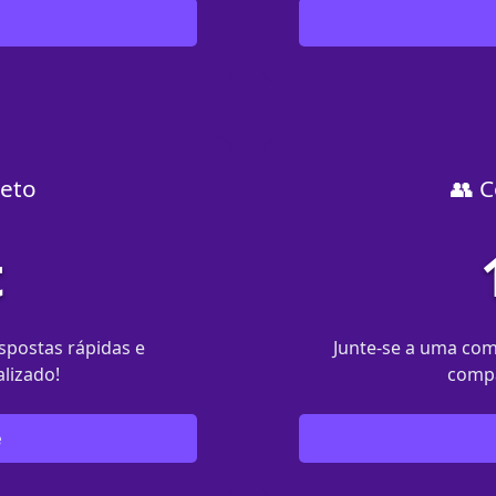
reto
👥 
t
espostas rápidas e
Junte-se a uma com
lizado!
compa
e