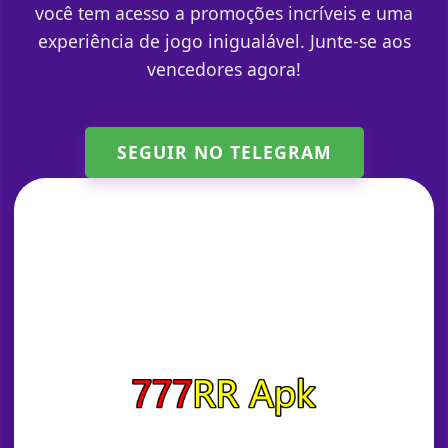
você tem acesso a promoções incríveis e uma
experiência de jogo inigualável. Junte-se aos
vencedores agora!
SEGUIR NO TELEGRAM