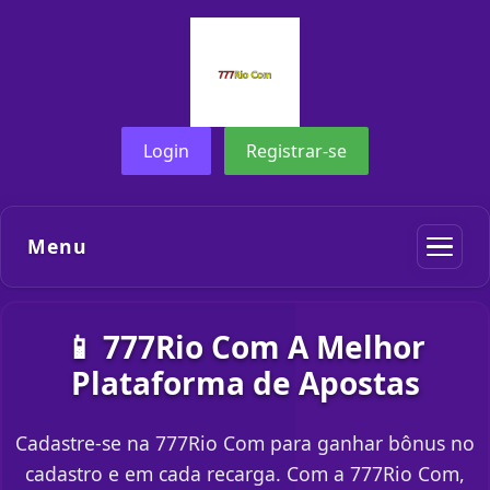
Login
Registrar-se
Menu
📱 777Rio Com A Melhor
Plataforma de Apostas
Cadastre-se na 777Rio Com para ganhar bônus no
cadastro e em cada recarga. Com a 777Rio Com,