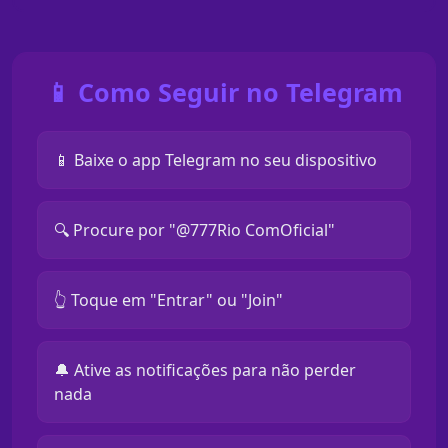
📱 Como Seguir no Telegram
📱 Baixe o app Telegram no seu dispositivo
🔍 Procure por "@777Rio ComOficial"
👆 Toque em "Entrar" ou "Join"
🔔 Ative as notificações para não perder
nada