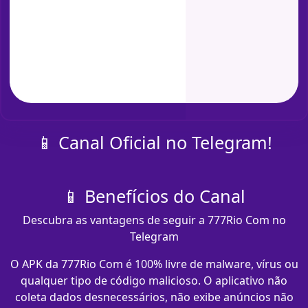
📱 Canal Oficial no Telegram!
📱 Benefícios do Canal
Descubra as vantagens de seguir a 777Rio Com no
Telegram
O APK da 777Rio Com é 100% livre de malware, vírus ou
qualquer tipo de código malicioso. O aplicativo não
coleta dados desnecessários, não exibe anúncios não