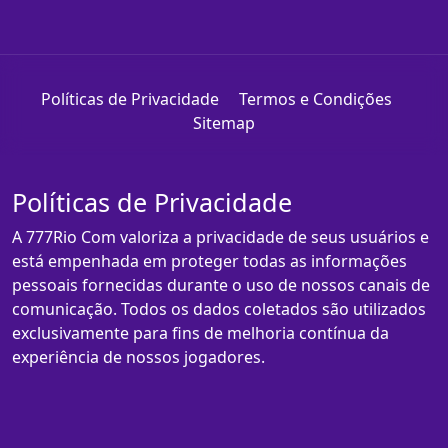
Políticas de Privacidade
Termos e Condições
Sitemap
Políticas de Privacidade
A 777Rio Com valoriza a privacidade de seus usuários e
está empenhada em proteger todas as informações
pessoais fornecidas durante o uso de nossos canais de
comunicação. Todos os dados coletados são utilizados
exclusivamente para fins de melhoria contínua da
experiência de nossos jogadores.