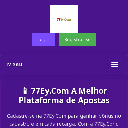
Login
Registrar-se
Menu
📱 77Ey.Com A Melhor
Plataforma de Apostas
Cadastre-se na 77Ey.Com para ganhar bônus no
cadastro e em cada recarga. Com a 77Ey.Com,