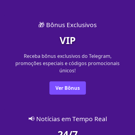
🎁 Bônus Exclusivos
VIP
Receba bônus exclusivos do Telegram,
promoções especiais e códigos promocionais
únicos!
Ver Bônus
📢 Notícias em Tempo Real
24/7