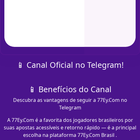
📱 Canal Oficial no Telegram!
📱 Benefícios do Canal
Descubra as vantagens de seguir a 77Ey.Com no
Telegram
A 77Ey.Com é a favorita dos jogadores brasileiros por
suas apostas acessíveis e retorno rápido — é a principal
escolha na plataforma 77Ey.Com Brasil .