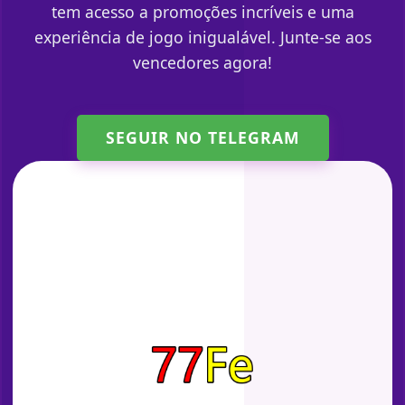
tem acesso a promoções incríveis e uma
experiência de jogo inigualável. Junte-se aos
vencedores agora!
SEGUIR NO TELEGRAM