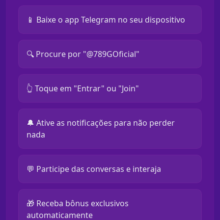
📱 Baixe o app Telegram no seu dispositivo
🔍 Procure por "@789GOficial"
👆 Toque em "Entrar" ou "Join"
🔔 Ative as notificações para não perder
nada
💬 Participe das conversas e interaja
🎁 Receba bônus exclusivos
automaticamente