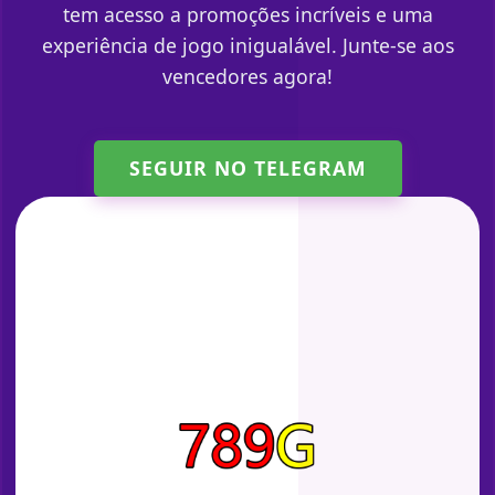
tem acesso a promoções incríveis e uma
experiência de jogo inigualável. Junte-se aos
vencedores agora!
SEGUIR NO TELEGRAM