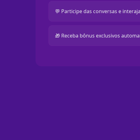
💬 Participe das conversas e interaj
🎁 Receba bônus exclusivos autom