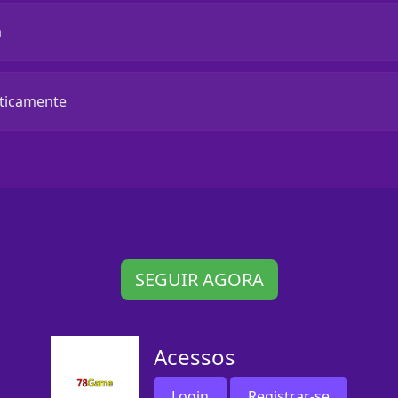
a
aticamente
SEGUIR AGORA
Acessos
Login
Registrar-se