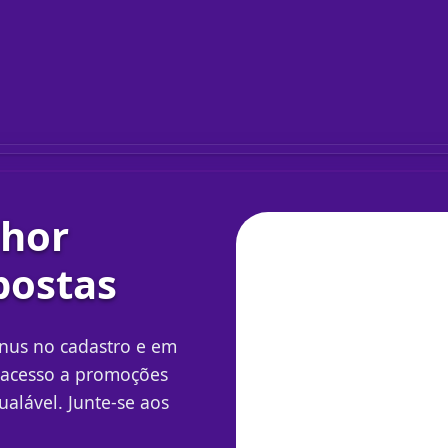
lhor
postas
nus no cadastro e em
 acesso a promoções
ualável. Junte-se aos