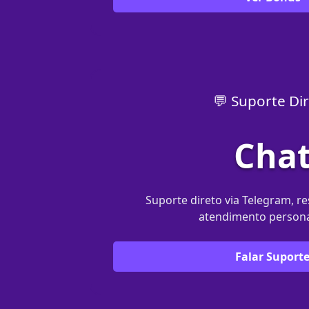
💬 Suporte Di
Cha
Suporte direto via Telegram, r
atendimento persona
Falar Suport