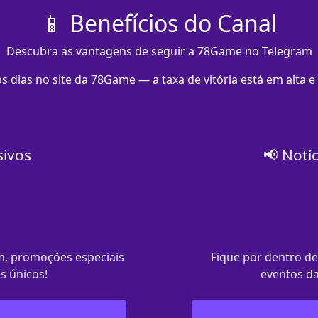
📱 Benefícios do Canal
Descubra as vantagens de seguir a 78Game no Telegram
 dias no site da 78Game — a taxa de vitória está em alta 
sivos
📢 Notí
m, promoções especiais
Fique por dentro d
s únicos!
eventos d