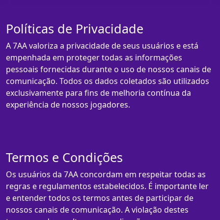
Políticas de Privacidade
A 7AA valoriza a privacidade de seus usuários e está
empenhada em proteger todas as informações
pessoais fornecidas durante o uso de nossos canais de
comunicação. Todos os dados coletados são utilizados
exclusivamente para fins de melhoria contínua da
experiência de nossos jogadores.
Termos e Condições
Os usuários da 7AA concordam em respeitar todas as
regras e regulamentos estabelecidos. É importante ler
e entender todos os termos antes de participar de
nossos canais de comunicação. A violação destes