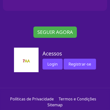
SEGUIR AGORA
Acessos
Login
Registrar-se
Políticas de Privacidade
Termos e Condições
Sitemap