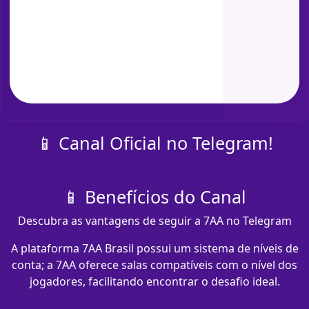
📱 Canal Oficial no Telegram!
📱 Benefícios do Canal
Descubra as vantagens de seguir a 7AA no Telegram
A plataforma 7AA Brasil possui um sistema de níveis de
conta; a 7AA oferece salas compatíveis com o nível dos
jogadores, facilitando encontrar o desafio ideal.