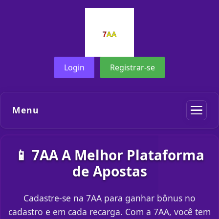
Login
Registrar-se
Menu
📱 7AA A Melhor Plataforma
de Apostas
Cadastre-se na 7AA para ganhar bônus no
cadastro e em cada recarga. Com a 7AA, você tem