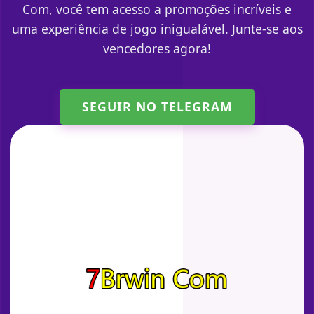
Com, você tem acesso a promoções incríveis e
uma experiência de jogo inigualável. Junte-se aos
vencedores agora!
SEGUIR NO TELEGRAM