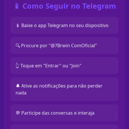
📱 Como Seguir no Telegram
📱 Baixe o app Telegram no seu dispositivo
🔍 Procure por "@7Brwin ComOficial"
👆 Toque em "Entrar" ou "Join"
🔔 Ative as notificações para não perder
nada
💬 Participe das conversas e interaja