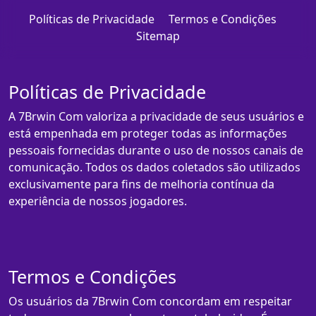
Políticas de Privacidade
Termos e Condições
Sitemap
Políticas de Privacidade
A 7Brwin Com valoriza a privacidade de seus usuários e
está empenhada em proteger todas as informações
pessoais fornecidas durante o uso de nossos canais de
comunicação. Todos os dados coletados são utilizados
exclusivamente para fins de melhoria contínua da
experiência de nossos jogadores.
Termos e Condições
Os usuários da 7Brwin Com concordam em respeitar