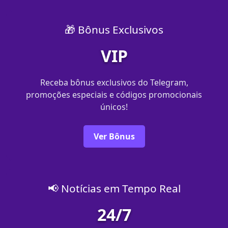
🎁 Bônus Exclusivos
VIP
Receba bônus exclusivos do Telegram,
promoções especiais e códigos promocionais
únicos!
Ver Bônus
📢 Notícias em Tempo Real
24/7