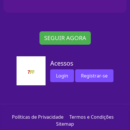
SEGUIR AGORA
Acessos
Login
Registrar-se
Políticas de Privacidade
Termos e Condições
Sitemap