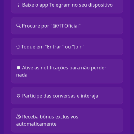
📱 Baixe o app Telegram no seu dispositivo
🔍 Procure por "@7FFOficial"
👆 Toque em "Entrar" ou "Join"
🔔 Ative as notificações para não perder
nada
💬 Participe das conversas e interaja
🎁 Receba bônus exclusivos
automaticamente