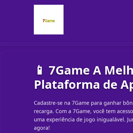
📱 7Game A Mel
Plataforma de A
Cadastre-se na 7Game para ganhar bôn
recarga. Com a 7Game, você tem acesso 
uma experiência de jogo inigualável. J
agora!