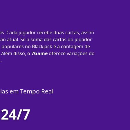
s. Cada jogador recebe duas cartas, assim
mão atual. Se a soma das cartas do jogador
s populares no Blackjack é a contagem de
 Além disso, o
7Game
oferece variações do
.
cias em Tempo Real
24/7