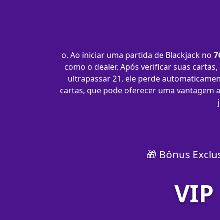
o. Ao iniciar uma partida de Blackjack no
7
como o dealer. Após verificar suas cartas
ultrapassar 21, ele perde automaticamen
cartas, que pode oferecer uma vantagem a
🎁 Bônus Exclu
VIP