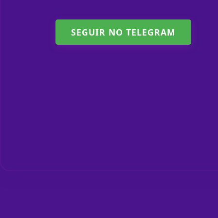
SEGUIR NO TELEGRAM