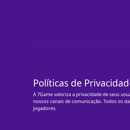
Políticas de Privacida
A 7Game valoriza a privacidade de seus us
nossos canais de comunicação. Todos os dad
jogadores.