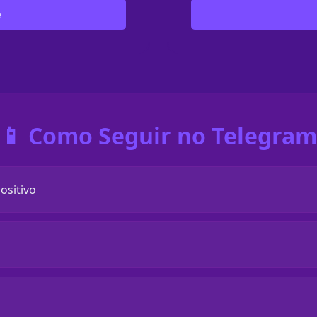
e
📱 Como Seguir no Telegram
ositivo