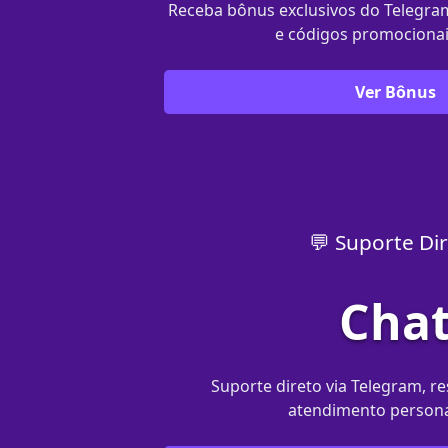
Receba bônus exclusivos do Telegra
e códigos promocionai
Ver Bônus
💬 Suporte Di
Cha
Suporte direto via Telegram, r
atendimento persona