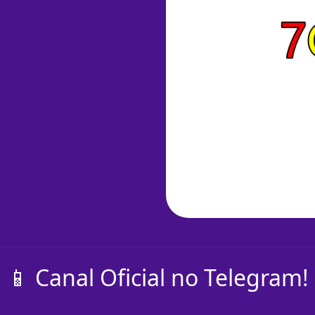
📱 Canal Oficial no Telegram!