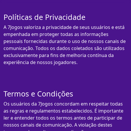
Políticas de Privacidade
A 7Jogos valoriza a privacidade de seus usuários e está
empenhada em proteger todas as informações
pessoais fornecidas durante o uso de nossos canais de
comunicação. Todos os dados coletados são utilizados
exclusivamente para fins de melhoria contínua da
experiência de nossos jogadores.
Termos e Condições
Os usuários da 7Jogos concordam em respeitar todas
as regras e regulamentos estabelecidos. É importante
ler e entender todos os termos antes de participar de
nossos canais de comunicação. A violação destes