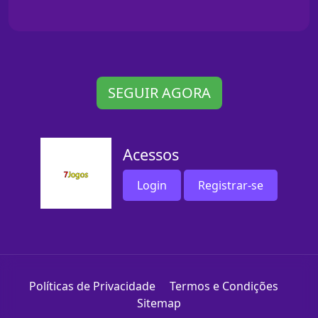
SEGUIR AGORA
Acessos
Login
Registrar-se
Políticas de Privacidade
Termos e Condições
Sitemap