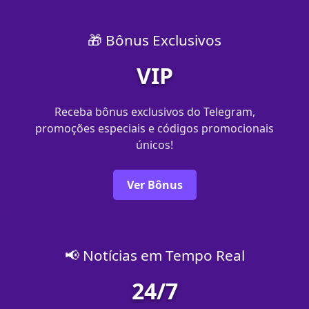
🎁 Bônus Exclusivos
VIP
Receba bônus exclusivos do Telegram,
promoções especiais e códigos promocionais
únicos!
Ver Bônus
📢 Notícias em Tempo Real
24/7