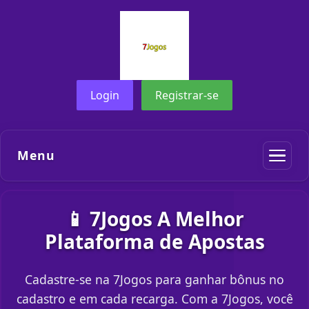
Login
Registrar-se
Menu
📱 7Jogos A Melhor
Plataforma de Apostas
Cadastre-se na 7Jogos para ganhar bônus no
cadastro e em cada recarga. Com a 7Jogos, você