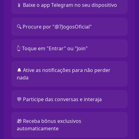
📱 Baixe o app Telegram no seu dispositivo
🔍 Procure por "@7JogosOficial"
👆 Toque em "Entrar" ou "Join"
🔔 Ative as notificações para não perder
nada
💬 Participe das conversas e interaja
🎁 Receba bônus exclusivos
automaticamente