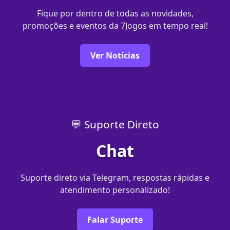
Fique por dentro de todas as novidades,
promoções e eventos da 7Jogos em tempo real!
Ver Notícias
💬 Suporte Direto
Chat
Suporte direto via Telegram, respostas rápidas e
atendimento personalizado!
Falar Suporte