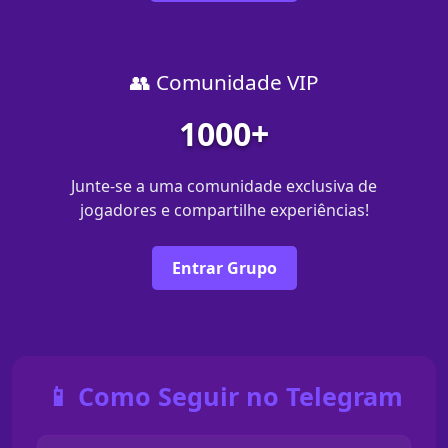
👥 Comunidade VIP
1000+
Junte-se a uma comunidade exclusiva de
jogadores e compartilhe experiências!
Entrar Grupo
📱 Como Seguir no Telegram