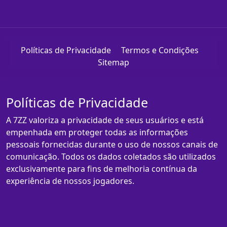
Políticas de Privacidade
Termos e Condições
Sitemap
Políticas de Privacidade
A 7ZZ valoriza a privacidade de seus usuários e está
empenhada em proteger todas as informações
pessoais fornecidas durante o uso de nossos canais de
comunicação. Todos os dados coletados são utilizados
exclusivamente para fins de melhoria contínua da
experiência de nossos jogadores.