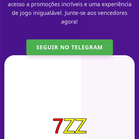
acesso a promoções incríveis e uma experiência
de jogo inigualável. Junte-se aos vencedores
agora!
SEGUIR NO TELEGRAM