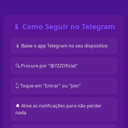
📱 Como Seguir no Telegram
📱 Baixe o app Telegram no seu dispositivo
🔍 Procure por "@7ZZOficial"
👆 Toque em "Entrar" ou "Join"
🔔 Ative as notificações para não perder
nada