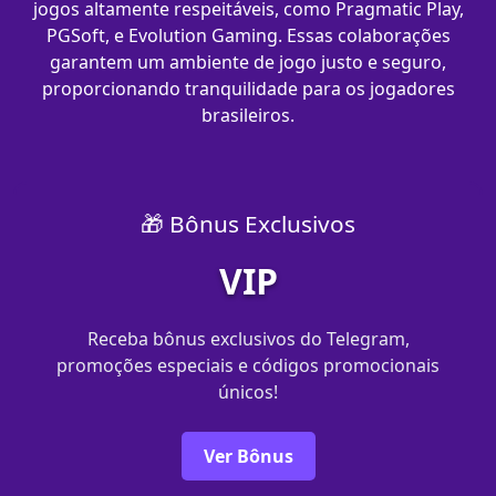
jogos altamente respeitáveis, como Pragmatic Play,
PGSoft, e Evolution Gaming. Essas colaborações
garantem um ambiente de jogo justo e seguro,
proporcionando tranquilidade para os jogadores
brasileiros.
🎁 Bônus Exclusivos
VIP
Receba bônus exclusivos do Telegram,
promoções especiais e códigos promocionais
únicos!
Ver Bônus