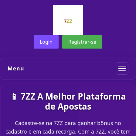
Login
Registrar-se
Menu
📱 7ZZ A Melhor Plataforma
de Apostas
Cadastre-se na 7ZZ para ganhar bônus no
cadastro e em cada recarga. Com a 7ZZ, você tem