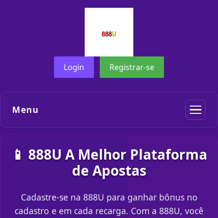
Login
Registrar-se
Menu
📱 888U A Melhor Plataforma
de Apostas
Cadastre-se na 888U para ganhar bônus no
cadastro e em cada recarga. Com a 888U, você