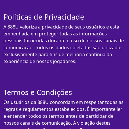
Políticas de Privacidade
A 888U valoriza a privacidade de seus usuários e está
empenhada em proteger todas as informações
pessoais fornecidas durante o uso de nossos canais de
comunicação. Todos os dados coletados são utilizados
exclusivamente para fins de melhoria contínua da
experiência de nossos jogadores.
Termos e Condições
Os usuários da 888U concordam em respeitar todas as
regras e regulamentos estabelecidos. É importante ler
e entender todos os termos antes de participar de
nossos canais de comunicação. A violação destes