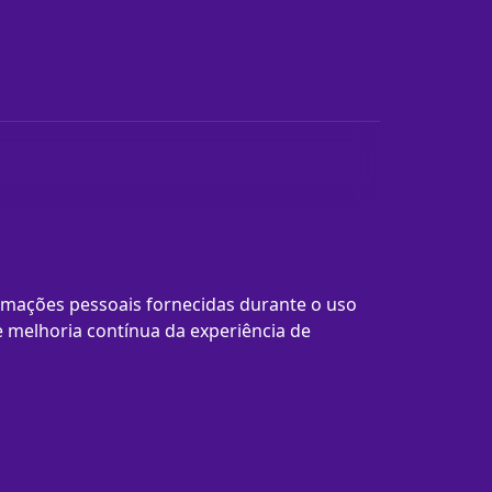
ormações pessoais fornecidas durante o uso
e melhoria contínua da experiência de