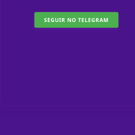
SEGUIR NO TELEGRAM