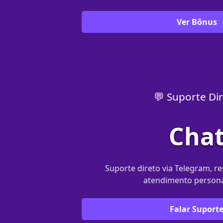
Ver Bônus
💬 Suporte Di
Cha
Suporte direto via Telegram, r
atendimento persona
Falar Suport