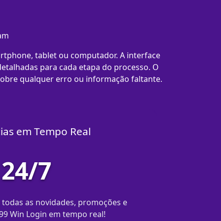
ram
artphone, tablet ou computador. A interface
s detalhadas para cada etapa do processo. O
obre qualquer erro ou informação faltante.
cias em Tempo Real
24/7
e todas as novidades, promoções e
99 Win Login em tempo real!