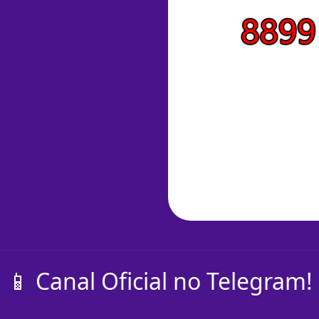
📱 Canal Oficial no Telegram!