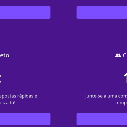
reto
👥 
t
espostas rápidas e
Junte-se a uma com
lizado!
compa
e