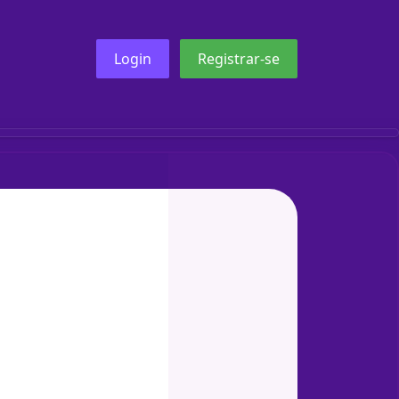
Login
Registrar-se