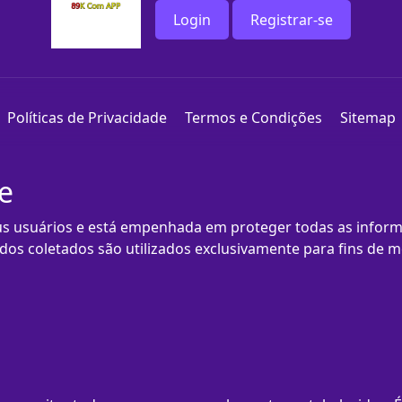
Login
Registrar-se
Políticas de Privacidade
Termos e Condições
Sitemap
de
eus usuários e está empenhada em proteger todas as inform
os coletados são utilizados exclusivamente para fins de m