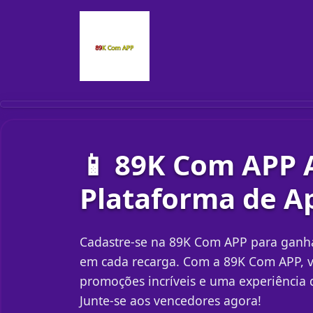
📱 89K Com APP 
Plataforma de A
Cadastre-se na 89K Com APP para ganha
em cada recarga. Com a 89K Com APP, v
promoções incríveis e uma experiência d
Junte-se aos vencedores agora!