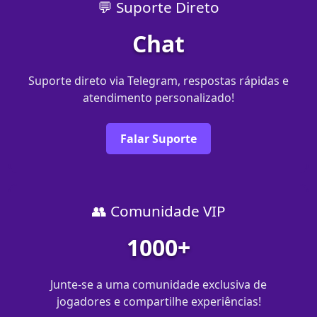
💬 Suporte Direto
Chat
Suporte direto via Telegram, respostas rápidas e
atendimento personalizado!
Falar Suporte
👥 Comunidade VIP
1000+
Junte-se a uma comunidade exclusiva de
jogadores e compartilhe experiências!