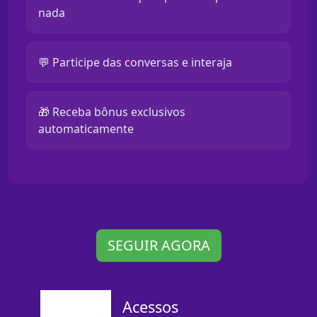
nada
💬 Participe das conversas e interaja
🎁 Receba bônus exclusivos
automaticamente
SEGUIR AGORA
Acessos