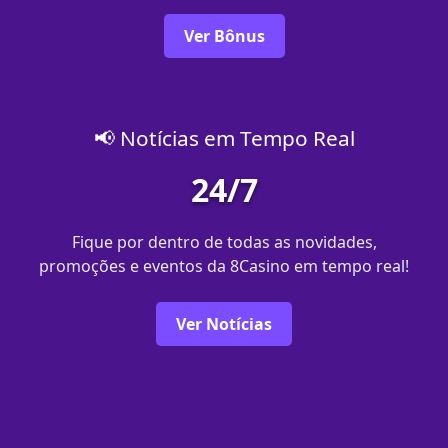
Ver Bônus
📢 Notícias em Tempo Real
24/7
Fique por dentro de todas as novidades,
promoções e eventos da 8Casino em tempo real!
Ver Notícias