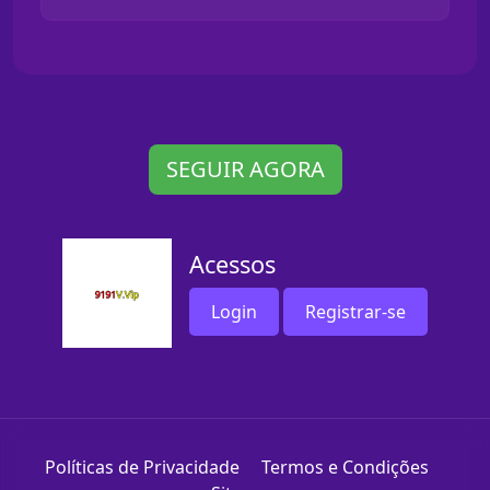
SEGUIR AGORA
Acessos
Login
Registrar-se
Políticas de Privacidade
Termos e Condições