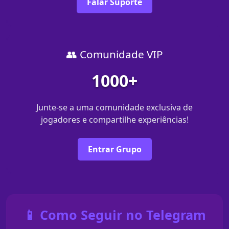
Falar Suporte
👥 Comunidade VIP
1000+
Junte-se a uma comunidade exclusiva de
jogadores e compartilhe experiências!
Entrar Grupo
📱 Como Seguir no Telegram