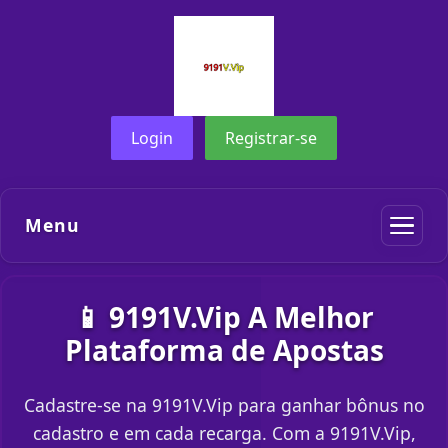
Login
Registrar-se
Menu
📱 9191V.Vip A Melhor
Plataforma de Apostas
Cadastre-se na 9191V.Vip para ganhar bônus no
cadastro e em cada recarga. Com a 9191V.Vip,