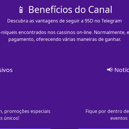
📱 Benefícios do Canal
Descubra as vantagens de seguir a 95D no Telegram
níqueis encontrados nos cassinos on-line. Normalmente, ele
pagamento, oferecendo várias maneiras de ganhar.
sivos
📢 Notí
m, promoções especiais
Fique por dentro d
s únicos!
eventos