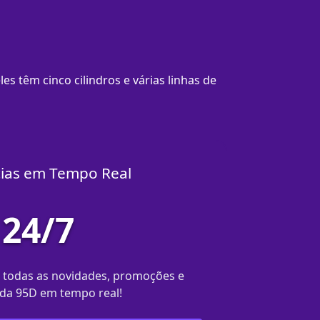
s têm cinco cilindros e várias linhas de
cias em Tempo Real
24/7
e todas as novidades, promoções e
 da 95D em tempo real!