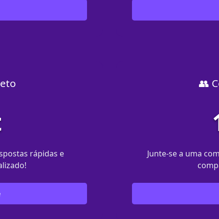
reto
👥 
t
espostas rápidas e
Junte-se a uma com
lizado!
compa
e