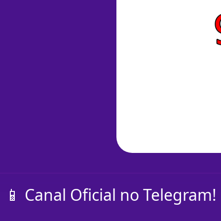
📱 Canal Oficial no Telegram!