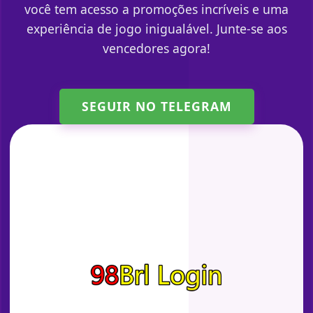
você tem acesso a promoções incríveis e uma
experiência de jogo inigualável. Junte-se aos
vencedores agora!
SEGUIR NO TELEGRAM