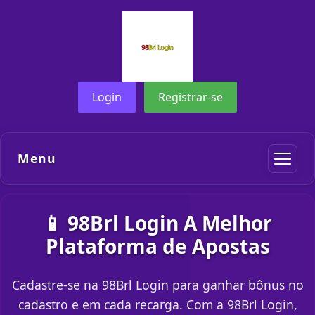
Login
Registrar-se
Menu
📱 98Brl Login A Melhor
Plataforma de Apostas
Cadastre-se na 98Brl Login para ganhar bônus no
cadastro e em cada recarga. Com a 98Brl Login,