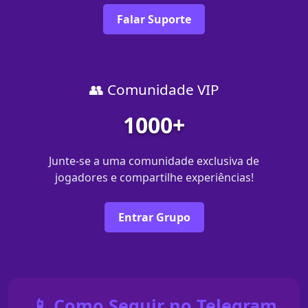
Falar Suporte
👥 Comunidade VIP
1000+
Junte-se a uma comunidade exclusiva de
jogadores e compartilhe experiências!
Entrar Grupo
📱 Como Seguir no Telegram