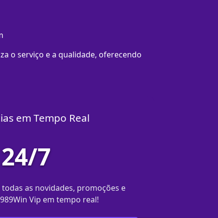
m
za o serviço e a qualidade, oferecendo
cias em Tempo Real
24/7
e todas as novidades, promoções e
9989Win Vip em tempo real!