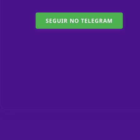
SEGUIR NO TELEGRAM