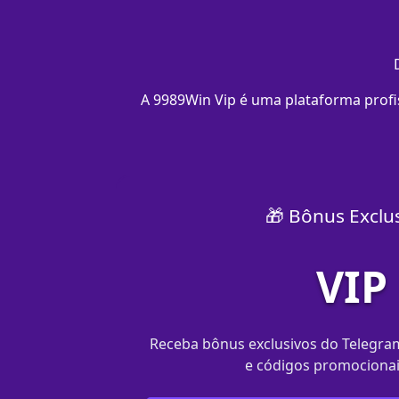
A 9989Win Vip é uma plataforma profis
🎁 Bônus Exclu
VIP
Receba bônus exclusivos do Telegra
e códigos promocionai