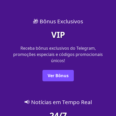
🎁 Bônus Exclusivos
VIP
Receba bônus exclusivos do Telegram,
promoções especiais e códigos promocionais
únicos!
Ver Bônus
📢 Notícias em Tempo Real
24/7