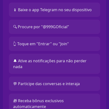
📱 Baixe o app Telegram no seu dispositivo
🔍 Procure por "@999GOficial"
👆 Toque em "Entrar" ou "Join"
🔔 Ative as notificações para não perder
nada
💬 Participe das conversas e interaja
🎁 Receba bônus exclusivos
automaticamente