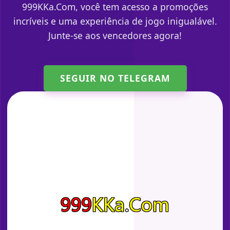
999KKa.Com, você tem acesso a promoções
incríveis e uma experiência de jogo inigualável.
Junte-se aos vencedores agora!
SEGUIR NO TELEGRAM