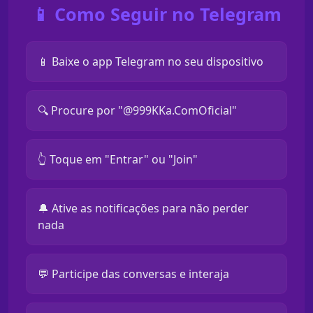
📱 Como Seguir no Telegram
📱 Baixe o app Telegram no seu dispositivo
🔍 Procure por "@999KKa.ComOficial"
👆 Toque em "Entrar" ou "Join"
🔔 Ative as notificações para não perder
nada
💬 Participe das conversas e interaja