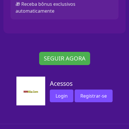
🎁 Receba bônus exclusivos
automaticamente
SEGUIR AGORA
Acessos
Login
Registrar-se