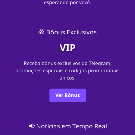
esperando por você.
🎁 Bônus Exclusivos
VIP
Receba bônus exclusivos do Telegram,
promoções especiais e códigos promocionais
únicos!
Ver Bônus
📢 Notícias em Tempo Real