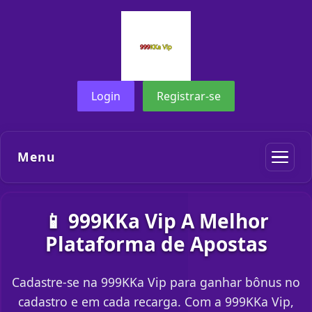
Login
Registrar-se
Menu
📱 999KKa Vip A Melhor
Plataforma de Apostas
Cadastre-se na 999KKa Vip para ganhar bônus no
cadastro e em cada recarga. Com a 999KKa Vip,