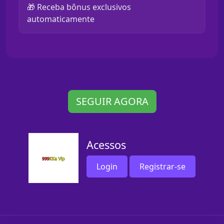
🎁 Receba bônus exclusivos
automaticamente
SEGUIR AGORA
Acessos
Login
Registrar-se