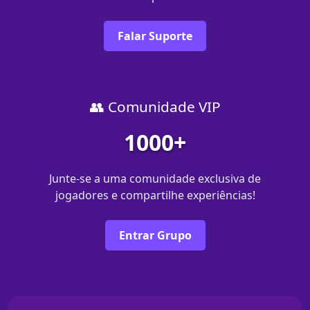
Falar Suporte
👥 Comunidade VIP
1000+
Junte-se a uma comunidade exclusiva de
jogadores e compartilhe experiências!
Entrar Grupo