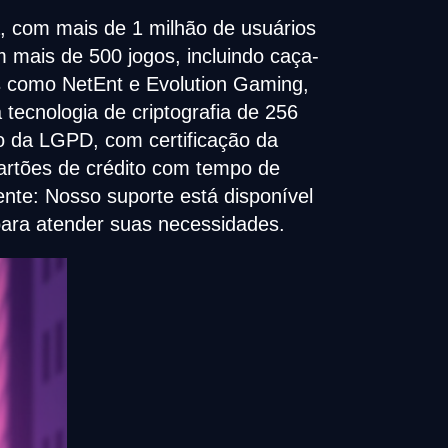
a, com mais de 1 milhão de usuários
m mais de 500 jogos, incluindo caça-
s como NetEnt e Evolution Gaming,
tecnologia de criptografia de 256
o da LGPD, com certificação da
artões de crédito com tempo de
ente: Nosso suporte está disponível
para atender suas necessidades.