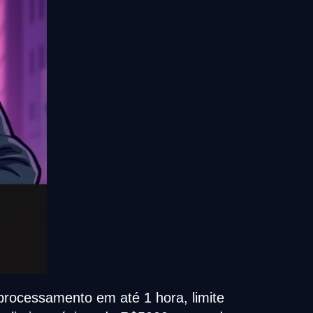
rocessamento em até 1 hora, limite