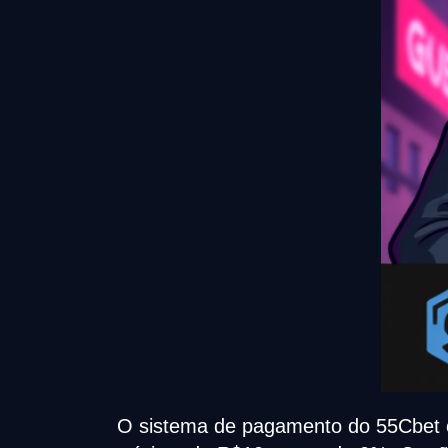
O sistema de pagamento do 55Cbet o