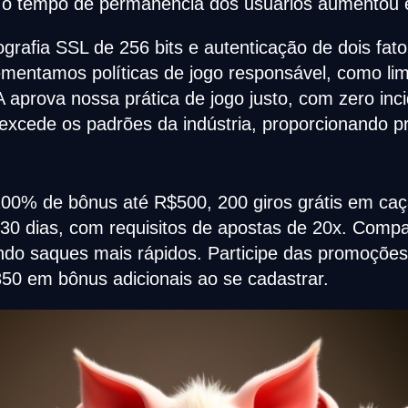
ão, o tempo de permanência dos usuários aumentou
grafia SSL de 256 bits e autenticação de dois fa
entamos políticas de jogo responsável, como limi
 aprova nossa prática de jogo justo, com zero in
xcede os padrões da indústria, proporcionando pr
0% de bônus até R$500, 200 giros grátis em caç
30 dias, com requisitos de apostas de 20x. Compa
do saques mais rápidos. Participe das promoções a
50 em bônus adicionais ao se cadastrar.