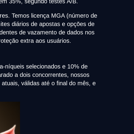
 em 35%, segundo testes A/B.
tores. Temos licença MGA (número de
tes diários de apostas e opções de
cidentes de vazamento de dados nos
oteção extra aos usuários.
a-níqueis selecionados e 10% de
rado a dois concorrentes, nossos
tuais, válidas até o final do mês, e