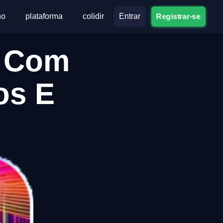
no
plataforma
colidir
Entrar
Registrar-se
o Com
os E