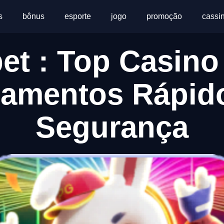
s
bônus
esporte
jogo
promoção
cassi
et : Top Casin
amentos Rápid
Segurança