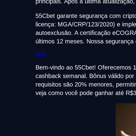
principais. Após a última atualizaç
55Cbet garante segurança com cripto
licença: MGA/CRP/123/2020) e implem
autoexclusão. A certificação eCOGRA
últimos 12 meses. Nossa segurança e
Betw
Bem-vindo ao 55Cbet! Oferecemos 10
cashback semanal. Bônus válido por 
requisitos são 20% menores, permitin
veja como você pode ganhar até R$3