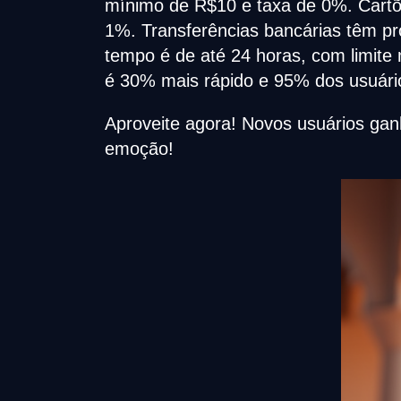
mínimo de R$10 e taxa de 0%. Cartõ
1%. Transferências bancárias têm pr
tempo é de até 24 horas, com limi
é 30% mais rápido e 95% dos usuári
Aproveite agora! Novos usuários gan
emoção!