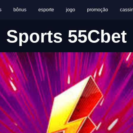
s
bônus
esporte
jogo
promoção
cassi
Sports 55Cbet