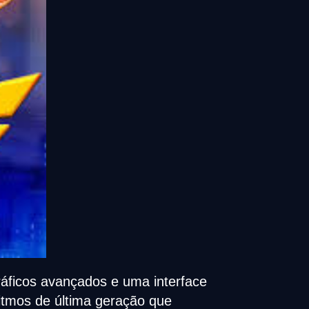
ráficos avançados e uma interface
ritmos de última geração que