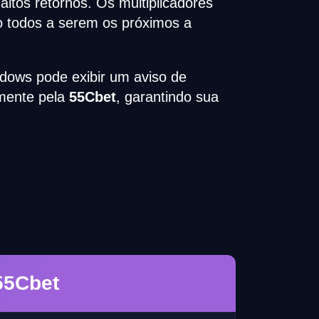
altos retornos. Os multiplicadores
o todos a serem os próximos a
ndows pode exibir um aviso de
lmente pela
55Cbet
, garantindo sua
55Cbet