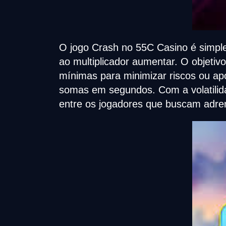
O jogo Crash no 55C Casino é simpl
ao multiplicador aumentar. O objetivo
mínimas para minimizar riscos ou ap
somas em segundos. Com a volatilida
entre os jogadores que buscam adre