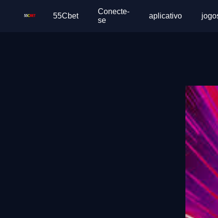
Conecte-
55Cbet
aplicativo
jogo
se