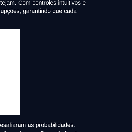
tejam. Com controles intuitivos e
rrupções, garantindo que cada
esafiaram as probabilidades.