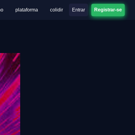
no
plataforma
colidir
Entrar
Registrar-se